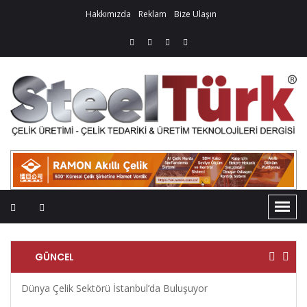
Hakkımızda
Reklam
Bize Ulaşın
GÜNCEL
Dünya Çelik Sektörü İstanbul’da Buluşuyor
Kocaer
Yapısı